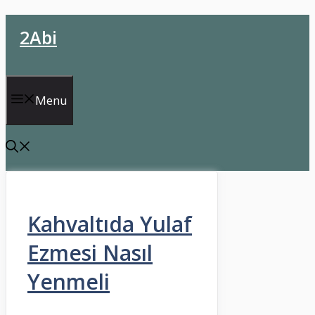
İçeriğe
2Abi
atla
Menu
Kahvaltıda Yulaf
Ezmesi Nasıl
Yenmeli