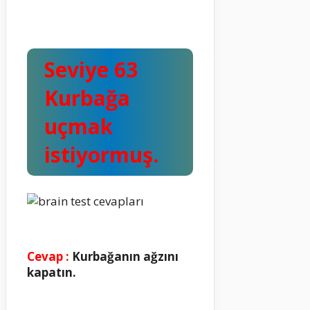
Seviye 63
Kurbağa
uçmak
istiyormuş.
Cevap :
Kurbağanın ağzını
kapatın.