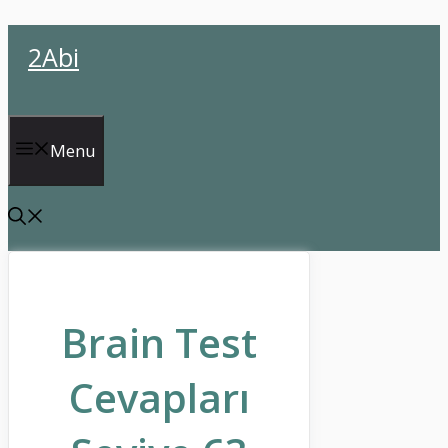
İçeriğe
2Abi
atla
Menu
Brain Test
Cevapları