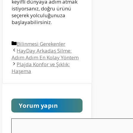
keyifli dünyaya adım atmak
istiyorsanız, doğru ürünü
seçerek yolculuğunuza
başlayabilirsiniz.
Kategoriler
Bilinmesi Gerekenler
HayDay Arkadaş Silme:
Adım Adım En Kolay Yöntem
Plajda Konfor ve Şıklık:
Haşema
Yorum yapın
Yorum