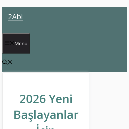
İçeriğe
2Abi
atla
Menu
2026 Yeni
Başlayanlar