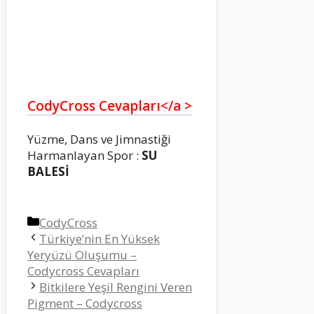
CodyCross Cevapları</a >
Yüzme, Dans ve Jimnastiği
Harmanlayan Spor :
SU
BALESİ
Kategoriler
CodyCross
Türkiye’nin En Yüksek
Yeryüzü Oluşumu –
Codycross Cevapları
Bitkilere Yeşil Rengini Veren
Pigment – Codycross