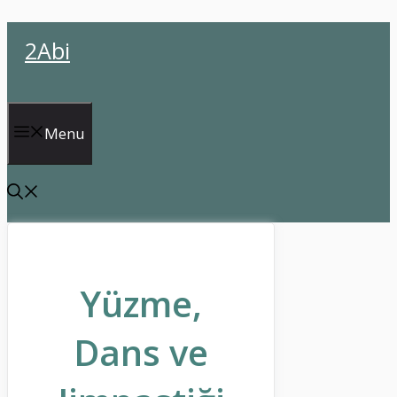
İçeriğe
2Abi
atla
Menu
Yüzme,
Dans ve