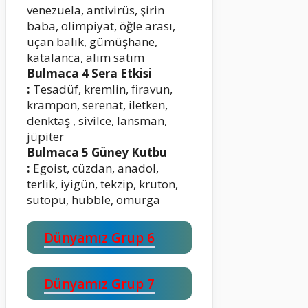
venezuela, antivirüs, şirin
baba, olimpiyat, öğle arası,
uçan balık, gümüşhane,
katalanca, alım satım
Bulmaca 4 Sera Etkisi
:
Tesadüf, kremlin, firavun,
krampon, serenat, iletken,
denktaş , sivilce, lansman,
jüpiter
Bulmaca 5 Güney Kutbu
:
Egoist, cüzdan, anadol,
terlik, iyigün, tekzip, kruton,
sutopu, hubble, omurga
Dünyamız Grup 6
Dünyamız Grup 7