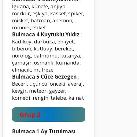
İguana, künefe, anjiyo,
merkür, eşkıya, kasket, spiker,
misket, batman, anemon,
römork, etiket
Bulmaca 4 Kuyruklu Yıldız
:
Kadıköy, darbuka, ehliyet,
biberon, kutluay, bereket,
nörolog, balmumu, kütahya,
çamaşır, osmanlı, kumanda,
elmacık, müfreze
Bulmaca 5 Cüce Gezegen
:
Beceri, üçüncü, önceki, averaj,
kevgir, meteor, gayzer,
komedi, rengin, talebe, kainat
Grup 2
Bulmaca 1 Ay Tutulması
: