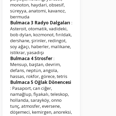
monoton, haydari, obsesif,
süreyya, anatomi, kavanoz,
bermuda
Bulmaca 3 Radyo Dalgaları
:
Asteroit, otomatik, vadideki,
bob dylan, kozmonot, fırıldak,
dershane, şirinler, redingot,
soy ağaçı, haberler, malikane,
istikrar, yasadışı
Bulmaca 4 Strosfer
:
Mensup, baştan, devrim,
defans, neptün, angola,
hassas, rokfor, görece, tetris
Bulmaca 5 Oğlak Dönencesi
: Pasaport, can ciğer,
namağlup, fiyakalı, teleskop,
hollanda, sarayköy, onno
tunç, atmosfer, eversene,
döşemeci, kemirgen, anoreksi,