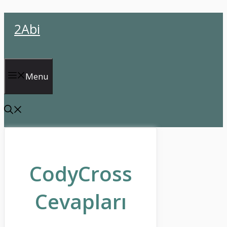
İçeriğe
2Abi
atla
Menu
CodyCross
Cevapları