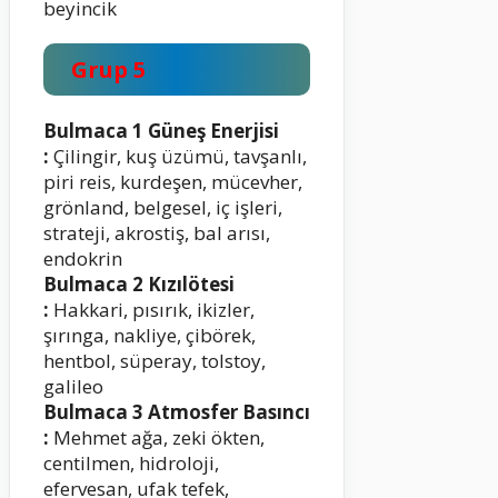
beyincik
Grup 5
Bulmaca 1 Güneş Enerjisi
:
Çilingir, kuş üzümü, tavşanlı,
piri reis, kurdeşen, mücevher,
grönland, belgesel, iç işleri,
strateji, akrostiş, bal arısı,
endokrin
Bulmaca 2 Kızılötesi
:
Hakkari, pısırık, ikizler,
şırınga, nakliye, çibörek,
hentbol, süperay, tolstoy,
galileo
Bulmaca 3 Atmosfer Basıncı
:
Mehmet ağa, zeki ökten,
centilmen, hidroloji,
efervesan, ufak tefek,