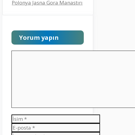
Polonya Jasna Gora Manastırı
Yorum yapın
Yorum
İsim
E-
posta