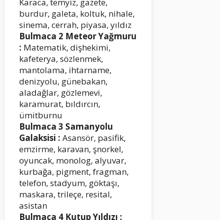
Karaca, temyiz, gazete,
burdur, galeta, koltuk, nihale,
sinema, cerrah, piyasa, yıldız
Bulmaca 2 Meteor Yağmuru
:
Matematik, dişhekimi,
kafeterya, sözlenmek,
mantolama, ihtarname,
denizyolu, günebakan,
aladağlar, gözlemevi,
karamurat, bıldırcın,
ümitburnu
Bulmaca 3 Samanyolu
Galaksisi :
Asansör, pasifik,
emzirme, karavan, şnorkel,
oyuncak, monolog, alyuvar,
kurbağa, pigment, fragman,
telefon, stadyum, göktaşı,
maskara, trileçe, resital,
asistan
Bulmaca 4 Kutup Yıldızı :