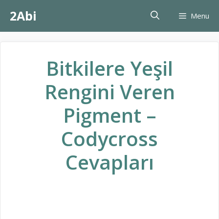
İçeriğe
2Abi
Menu
atla
Bitkilere Yeşil
Rengini Veren
Pigment –
Codycross
Cevapları