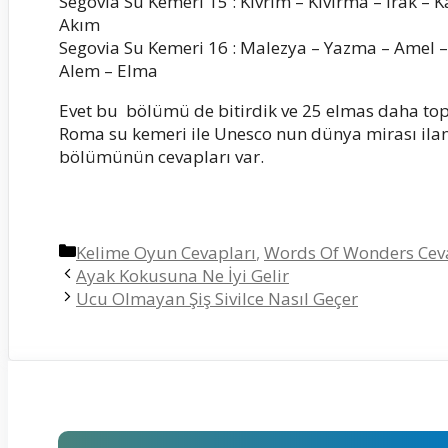
Segovia Su Kemeri 15 : Kıvrım – Kıvırma – Irak – K
Akım
Segovia Su Kemeri 16 : Malezya – Yazma – Amel –
Alem – Elma
Evet bu bölümü de bitirdik ve 25 elmas daha top
Roma su kemeri ile Unesco nun dünya mirası ilan et
bölümünün cevapları var.
Kategoriler
Kelime Oyun Cevapları
,
Words Of Wonders Cev
Ayak Kokusuna Ne İyi Gelir
Ucu Olmayan Şiş Sivilce Nasıl Geçer