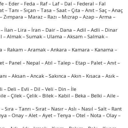
e – Eder – Feda – Raf – Laf – Dal – Federal – Fal
t – Tanı – Sıçan – Tasa – Saat – Çıta – Anıt – Saç – Anaç
p – Zımpara – Maraz – Razı – Mızrap – Azap – Arma –
 İlan – Lira – İran – Dair – Dana – Adil – Adli – Dinar
ul – Almak – Sumak – Ulama – Aksam – Salmak –
na – Rakam – Aramak – Ankara – Kamara – Kanama –
et – Panel – Nepal – Atıl – Talep – Etap – Palet – Anıt –
anı – Aksan – Ancak – Sakınca – Akın – Kısaca – Asık –
 Deli – Evli – Dil – Veli – Din – İle
e – Çilek – Çelik – Bilek – Kabil – Beka – Belki – Aile –
 – Sıra – Tanrı – Sırat – Nasır – Aslı – Nasıl – Salt – Rant
nya – Onay – Alet – Ayet – Tenya – Otel – Nota – Olay –