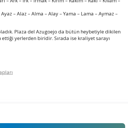
arı – Ark – Irk – Irmak – Kırım – Rakım – Rakı – Kıvam –
 Ayaz – Alaz – Alma – Alay – Yama – Lama – Aymaz –
ladık. Plaza del Azugoejo da bütün heybetiyle dikilen
tiği yerlerden biridir. Sırada ise kraliyet sarayı
apları