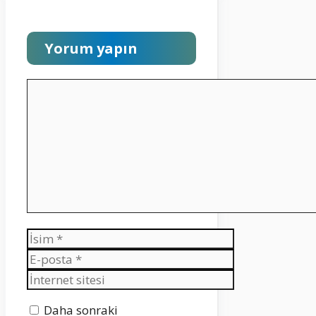
Yorum yapın
Yorum
İsim
E-
posta
İnternet
sitesi
Daha sonraki