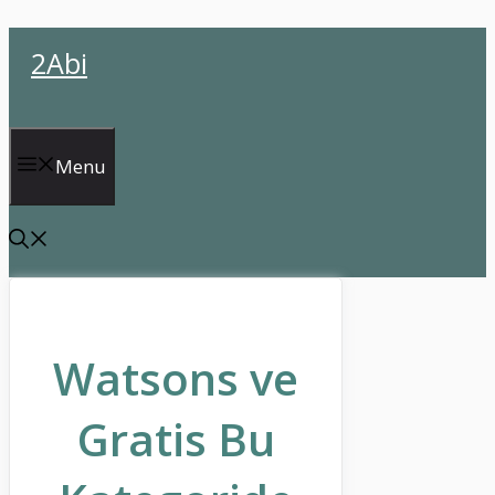
İçeriğe
2Abi
atla
Menu
Watsons ve
Gratis Bu