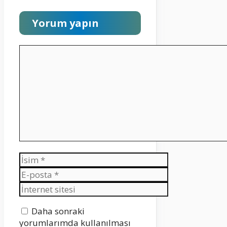
Yorum yapın
Yorum
İsim
E-
posta
İnternet
sitesi
Daha sonraki
yorumlarımda kullanılması