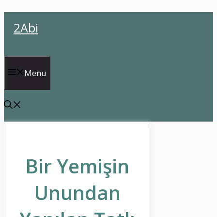
İçeriğe
2Abi
atla
Menu
Bir Yemişin
Unundan