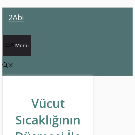
İçeriğe
2Abi
atla
Menu
Vücut
Sıcaklığının