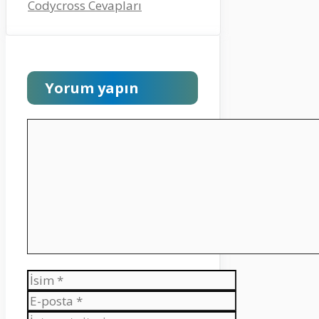
Codycross Cevapları
Yorum yapın
Yorum
İsim
E-
posta
İnternet