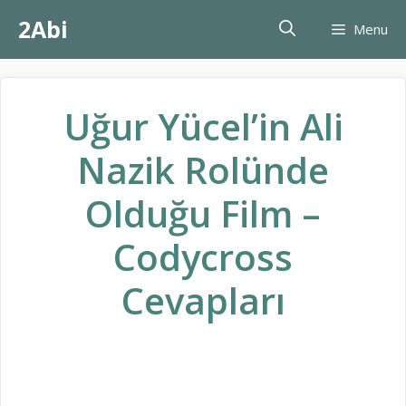
İçeriğe
2Abi
Menu
atla
Uğur Yücel’in Ali
Nazik Rolünde
Olduğu Film –
Codycross
Cevapları