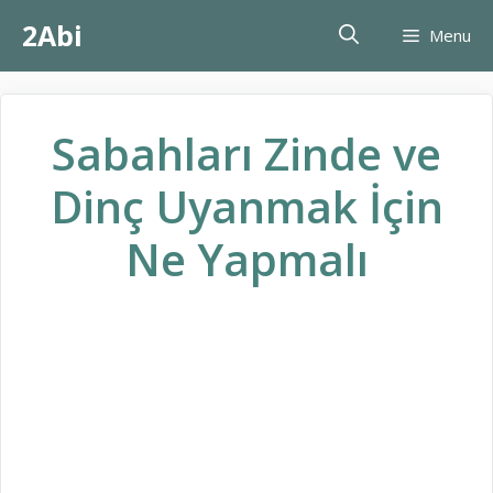
İçeriğe
2Abi
Menu
atla
Sabahları Zinde ve
Dinç Uyanmak İçin
Ne Yapmalı