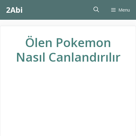
İçeriğe
2Abi
Menu
atla
Ölen Pokemon
Nasıl Canlandırılır