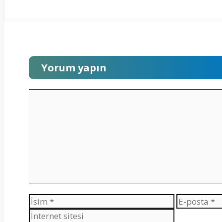
Yorum yapın
Yorum
İsim
E-
posta