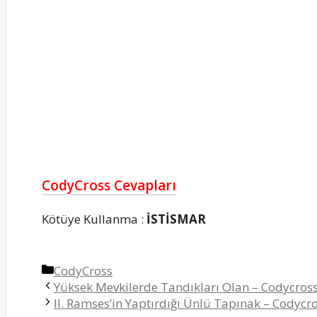
CodyCross Cevapları
Kötüye Kullanma :
İSTİSMAR
Kategoriler
CodyCross
Yüksek Mevkilerde Tandıkları Olan – Codycross
II. Ramses’in Yaptırdığı Ünlü Tapınak – Codycr