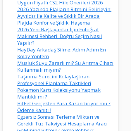
Uygun Fiyatlı CS2 Hile Önerileri 2026
2026 Yazında Plajların Ritmini Belirleyin:
Ayyıldız ile Kalite ve Şıklık Bir Arada
Plajda Konfor ve Şıklık: Haşema
2026 Yeni Başlayanlar İçin Fotoğraf
Makinesi Rehberi: Doğru Seçim Nasıl
Yapılır?
HayDay Arkadaş Silme: Adım Adım En
Kolay Yöntem
Musluk Suyu Zararlı mı? Su Arıtma Cihazı
Kullanmalı mıyım?
Taşınma Sürecini Kolaylaştıran
Profesyonel Planlama Taktikleri
Pokemon Kartı Koleksiyonu Yapmak
Mantıklı mı ?
BitPet Gerçekten Para Kazandırıyor mu ?
Ödeme Kanıtı !
Egzersiz Sonrası Terleme Miktarı ve
Gerekli Tuz Takviyesi Hesaplama Aracı
GoMining Bitcoin Çekme Rehberi: