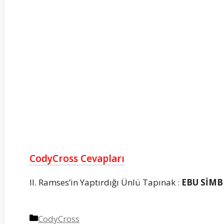
CodyCross Cevapları
II. Ramses’in Yaptırdığı Ünlü Tapınak :
EBU SİMB
Kategoriler
CodyCross