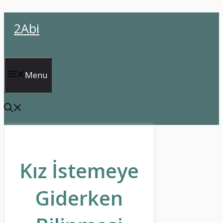
İçeriğe
2Abi
atla
Menu
Kız İstemeye
Giderken