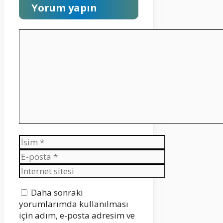
Yorum yapın
Yorum
İsim
E-
posta
İnternet
sitesi
Daha sonraki
yorumlarımda kullanılması
için adım, e-posta adresim ve