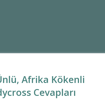
Ünlü, Afrika Kökenli
dycross Cevapları