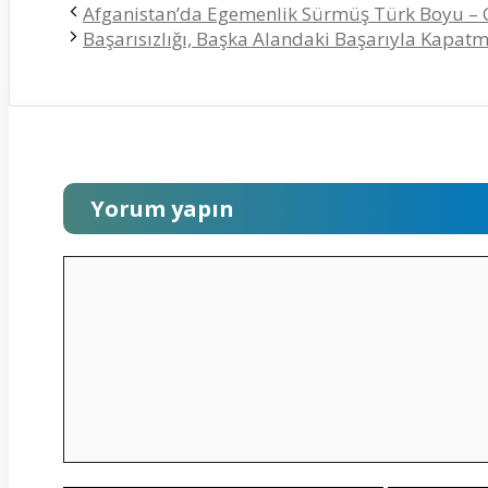
Afganistan’da Egemenlik Sürmüş Türk Boyu – 
Başarısızlığı, Başka Alandaki Başarıyla Kapat
Yorum yapın
Yorum