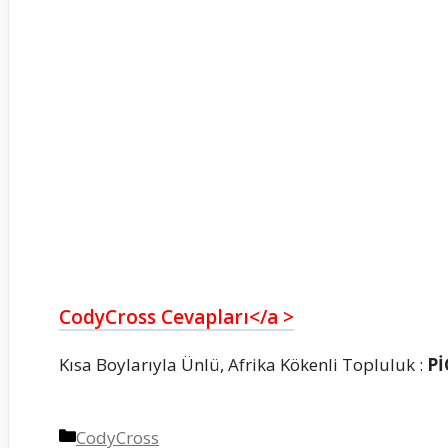
CodyCross Cevapları</a >
Kısa Boylarıyla Ünlü, Afrika Kökenli Topluluk :
P
Kategoriler
CodyCross