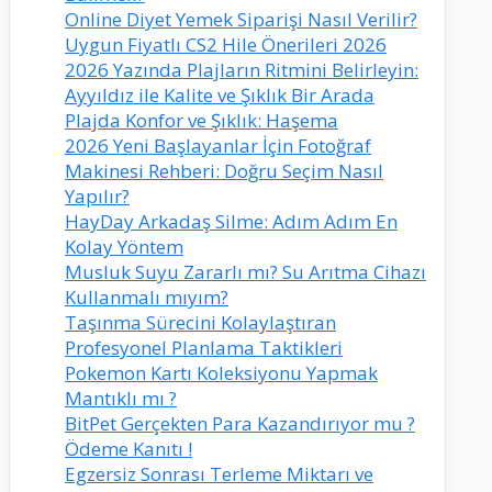
Online Diyet Yemek Siparişi Nasıl Verilir?
Uygun Fiyatlı CS2 Hile Önerileri 2026
2026 Yazında Plajların Ritmini Belirleyin:
Ayyıldız ile Kalite ve Şıklık Bir Arada
Plajda Konfor ve Şıklık: Haşema
2026 Yeni Başlayanlar İçin Fotoğraf
Makinesi Rehberi: Doğru Seçim Nasıl
Yapılır?
HayDay Arkadaş Silme: Adım Adım En
Kolay Yöntem
Musluk Suyu Zararlı mı? Su Arıtma Cihazı
Kullanmalı mıyım?
Taşınma Sürecini Kolaylaştıran
Profesyonel Planlama Taktikleri
Pokemon Kartı Koleksiyonu Yapmak
Mantıklı mı ?
BitPet Gerçekten Para Kazandırıyor mu ?
Ödeme Kanıtı !
Egzersiz Sonrası Terleme Miktarı ve