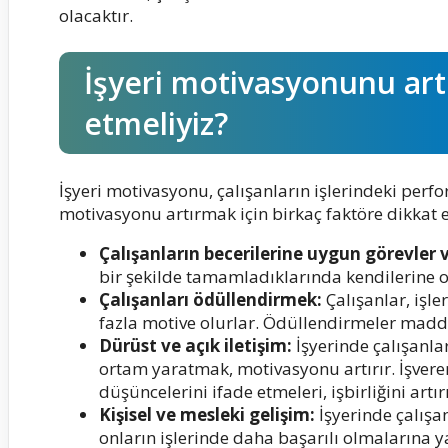
olacaktır.
İşyeri motivasyonunu art
etmeliyiz?
İşyeri motivasyonu, çalışanların işlerindeki perf
motivasyonu artırmak için birkaç faktöre dikkat 
Çalışanların becerilerine uygun görevler
bir şekilde tamamladıklarında kendilerine ol
Çalışanları ödüllendirmek:
Çalışanlar, işle
fazla motive olurlar. Ödüllendirmeler maddi
Dürüst ve açık iletişim:
İşyerinde çalışanlar
ortam yaratmak, motivasyonu artırır. İşveren
düşüncelerini ifade etmeleri, işbirliğini artırı
Kişisel ve mesleki gelişim:
İşyerinde çalışa
onların işlerinde daha başarılı olmalarına ya