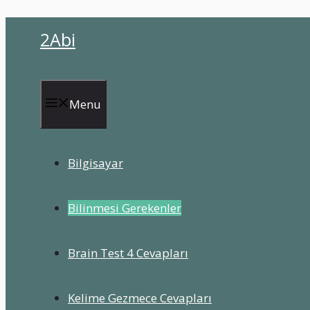
İçeriğe
2Abi
atla
Menu
Bilgisayar
Bilinmesi Gerekenler
Brain Test 4 Cevapları
Kelime Gezmece Cevapları