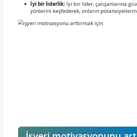
İyi bir liderlik:
İyi bir lider, çalışanlarına gü
yönlerini keşfederek, onların potansiyellerin
İşyeri motivasyonunu artı