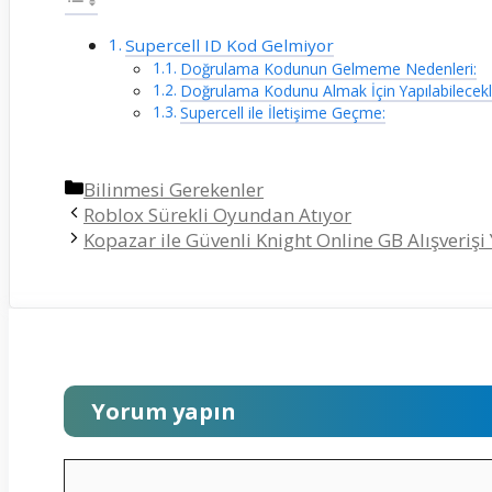
Supercell ID Kod Gelmiyor
Doğrulama Kodunun Gelmeme Nedenleri:
Doğrulama Kodunu Almak İçin Yapılabilecekl
Supercell ile İletişime Geçme:
Kategoriler
Bilinmesi Gerekenler
Roblox Sürekli Oyundan Atıyor
Kopazar ile Güvenli Knight Online GB Alışverişi
Yorum yapın
Yorum