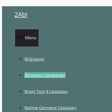
İçeriğe
2Abi
atla
Menu
Bilgisayar
Bilinmesi Gerekenler
Brain Test 4 Cevapları
Kelime Gezmece Cevapları