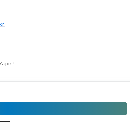
er:
 Yapın!