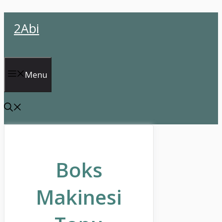
İçeriğe
2Abi
atla
Menu
Boks
Makinesi