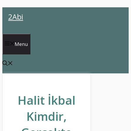
İçeriğe
2Abi
atla
Menu
Halit İkbal
Kimdir,