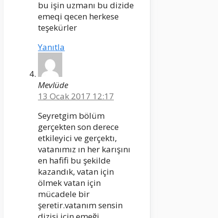
bu işin uzmanı bu dizide
emeqi qecen herkese
teşekürler
Yanıtla
Mevlüde
13 Ocak 2017 12:17
Seyretgim bölüm
gerçekten son derece
etkileyici ve gerçektı,
vatanımız ın her karışını
en hafifi bu şekilde
kazandık, vatan için
ölmek vatan için
mücadele bir
şeretir.vatanım sensin
dizisi için emeği