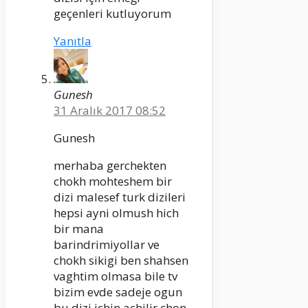
geçenleri kutluyorum
Yanıtla
Gunesh
31 Aralık 2017 08:52
Gunesh
merhaba gerchekten
chokh mohteshem bir
dizi malesef turk dizileri
hepsi ayni olmush hich
bir mana
barindrimiyollar ve
chokh sikigi ben shahsen
vaghtim olmasa bile tv
bizim evde sadeje ogun
bu dizi ichin achilir chon