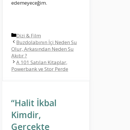
edemeyeceğim.
Kategoriler
Dizi & Film
Buzdolabının İçi Neden Su
Olur, Arkasından Neden Su
Akıtır ?
A 101 Satılan Kitaplar,
Powerbank ve Stor Perde
“Halit İkbal
Kimdir,
Gerçekte