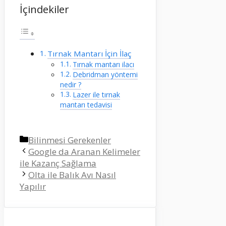
İçindekiler
Tırnak Mantarı İçin İlaç
Tırnak mantarı ilacı
Debridman yöntemi
nedir ?
Lazer ile tırnak
mantarı tedavisi
Kategoriler
Bilinmesi Gerekenler
Google da Aranan Kelimeler
ile Kazanç Sağlama
Olta ile Balık Avı Nasıl
Yapılır