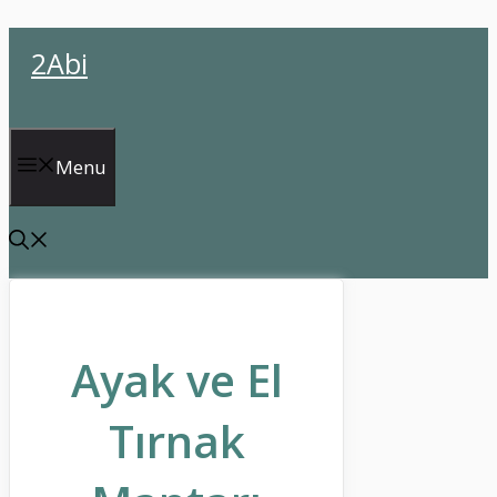
İçeriğe
2Abi
atla
Menu
Ayak ve El
Tırnak