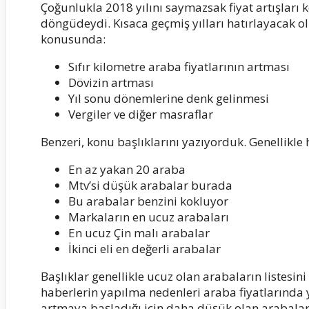
Çoğunlukla 2018 yılını saymazsak fiyat artışla
döngüdeydi. Kısaca geçmiş yılları hatırlayacak olu
konusunda:
Sıfır kilometre araba fiyatlarının artması
Dövizin artması
Yıl sonu dönemlerine denk gelinmesi
Vergiler ve diğer masraflar
Benzeri, konu başlıklarını yazıyorduk. Genellikle 
En az yakan 20 araba
Mtv’si düşük arabalar burada
Bu arabalar benzini kokluyor
Markaların en ucuz arabaları
En ucuz Çin malı arabalar
İkinci eli en değerli arabalar
Başlıklar genellikle ucuz olan arabaların listesin
haberlerin yapılma nedenleri araba fiyatlarında y
artmaya başladığı için daha düşük olan arabalar 