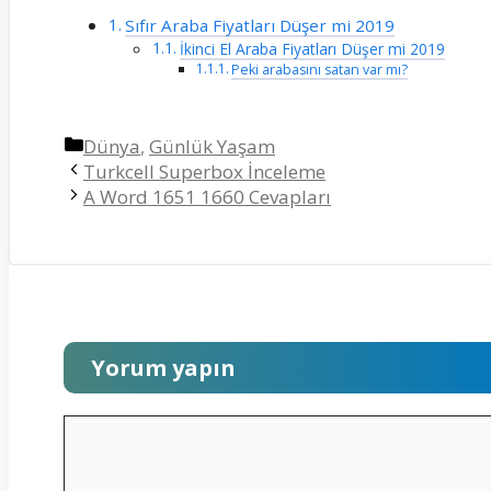
Sıfır Araba Fiyatları Düşer mi 2019
İkinci El Araba Fiyatları Düşer mi 2019
Peki arabasını satan var mı?
Kategoriler
Dünya
,
Günlük Yaşam
Turkcell Superbox İnceleme
A Word 1651 1660 Cevapları
Yorum yapın
Yorum