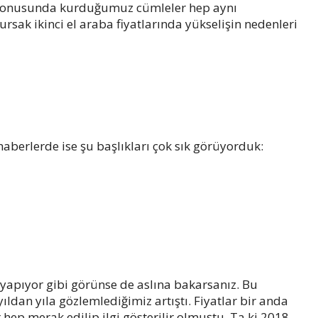
rı konusunda kurduğumuz cümleler hep aynı
rsak ikinci el araba fiyatlarında yükselişin nedenleri
haberlerde ise şu başlıkları çok sık görüyorduk:
i yapıyor gibi görünse de aslına bakarsanız. Bu
ıldan yıla gözlemlediğimiz artıştı. Fiyatlar bir anda
hep merak edilip ilgi gösterilir olmuştu. Ta ki 2018