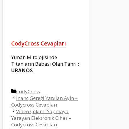
CodyCross Cevapları
Yunan Mitolojisinde
Titanların Babası Olan Tanrı :
URANOS
Kategoriler
CodyCross
İnanç Gereği Yapılan Ayin –
Codycross Cevapları
Video Çekimi Yapmaya
Yarayan Elektronik Cihaz –
Codycross Cevapları