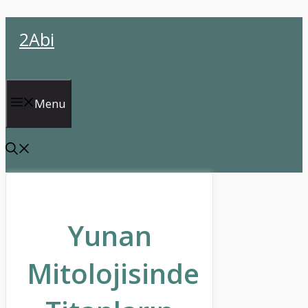
İçeriğe
2Abi
atla
Menu
Yunan
Mitolojisinde