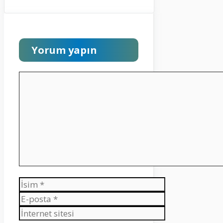
Yorum yapın
Yorum
İsim
E-
posta
İnternet
sitesi