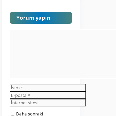
Yorum yapın
Yorum
İsim
E-
posta
İnternet
sitesi
Daha sonraki