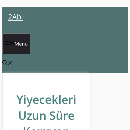
İçeriğe
2Abi
atla
Menu
Yiyecekleri
Uzun Süre