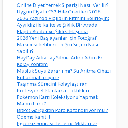
Online Diyet Yemek Siparişi Nasıl Verilir?
Uygun Fiyatlı CS2 Hile Önerileri 2026
2026 Yazında Plajların Ritmini Belirleyin:
Ayyıldız ile Kalite ve Şıklık Bir Arada
Plajda Konfor ve Şıklık: Haşema
2026 Yeni Başlayanlar İçin Fotoğraf
Makinesi Rehberi: Doğru Seçim Nasıl
Yapılır?
HayDay Arkadaş Silme: Adım Adım En
Kolay Yöntem
Musluk Suyu Zararlı mı? Su Arıtma Cihazı
Kullanmalı mıyım?
Taşınma Sürecini Kolaylaştıran
Profesyonel Planlama Taktikleri
Pokemon Kartı Koleksiyonu Yapmak
Mantıklı mı ?
BitPet Gerçekten Para Kazandırıyor mu ?
Ödeme Kanıtı !
Egzersiz Sonrası Terleme Miktarı ve