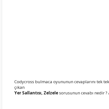
Codycross bulmaca oyununun cevaplarını tek te
çıkan
Yer Sallantısı, Zelzele
sorusunun cevabı nedir ? A