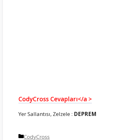
CodyCross Cevapları</a >
Yer Sallantısı, Zelzele :
DEPREM
Kategoriler
CodyCross