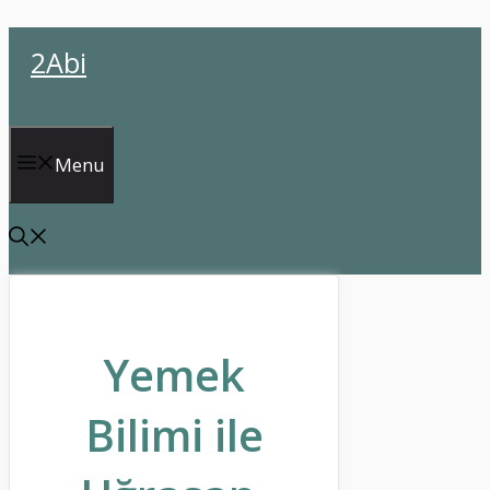
İçeriğe
2Abi
atla
Menu
Yemek
Bilimi ile