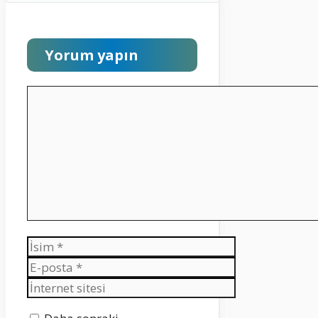
Yorum yapın
Yorum
İsim
E-
posta
İnternet
sitesi