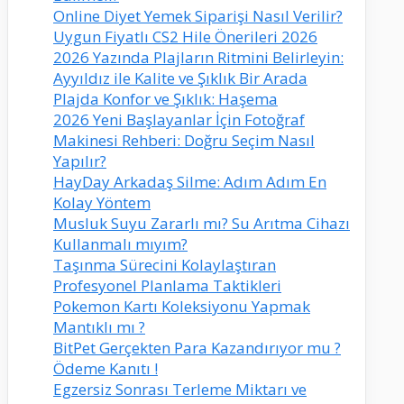
Online Diyet Yemek Siparişi Nasıl Verilir?
Uygun Fiyatlı CS2 Hile Önerileri 2026
2026 Yazında Plajların Ritmini Belirleyin:
Ayyıldız ile Kalite ve Şıklık Bir Arada
Plajda Konfor ve Şıklık: Haşema
2026 Yeni Başlayanlar İçin Fotoğraf
Makinesi Rehberi: Doğru Seçim Nasıl
Yapılır?
HayDay Arkadaş Silme: Adım Adım En
Kolay Yöntem
Musluk Suyu Zararlı mı? Su Arıtma Cihazı
Kullanmalı mıyım?
Taşınma Sürecini Kolaylaştıran
Profesyonel Planlama Taktikleri
Pokemon Kartı Koleksiyonu Yapmak
Mantıklı mı ?
BitPet Gerçekten Para Kazandırıyor mu ?
Ödeme Kanıtı !
Egzersiz Sonrası Terleme Miktarı ve