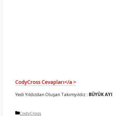
CodyCross Cevapları</a >
Yedi Yıldızdan Oluşan Takımyıldız :
BÜYÜK AYI
Kategoriler
CodyCross