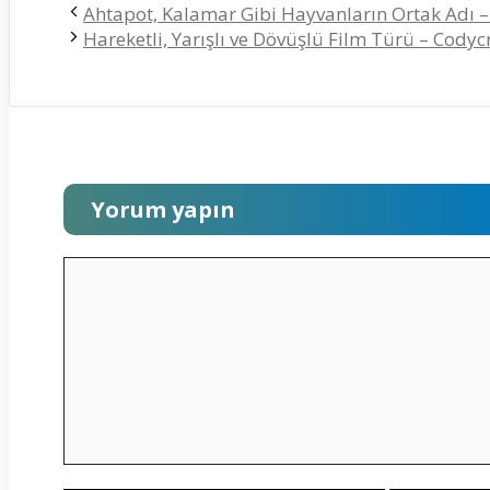
Ahtapot, Kalamar Gibi Hayvanların Ortak Adı –
Hareketli, Yarışlı ve Dövüşlü Film Türü – Codyc
Yorum yapın
Yorum