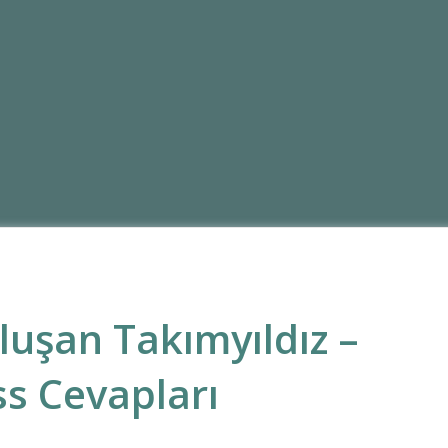
luşan Takımyıldız –
s Cevapları