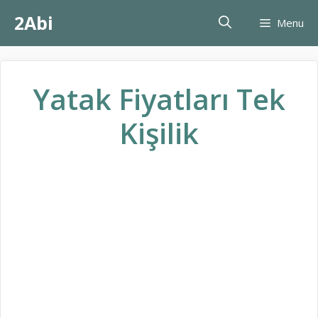
İçeriğe
2Abi
Menu
atla
Yatak Fiyatları Tek
Kişilik