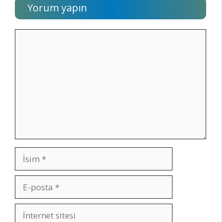
Yorum yapın
Yorum
İsim
E-
posta
İnternet
sitesi