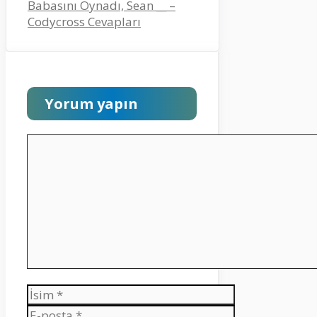
Babasını Oynadı, Sean __ –
Codycross Cevapları
Yorum yapın
Yorum
İsim
E-