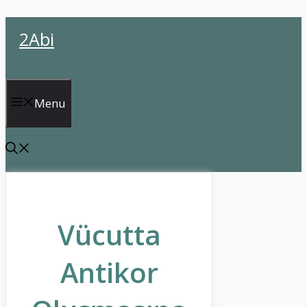
İçeriğe
2Abi
atla
Menu
Vücutta
Antikor