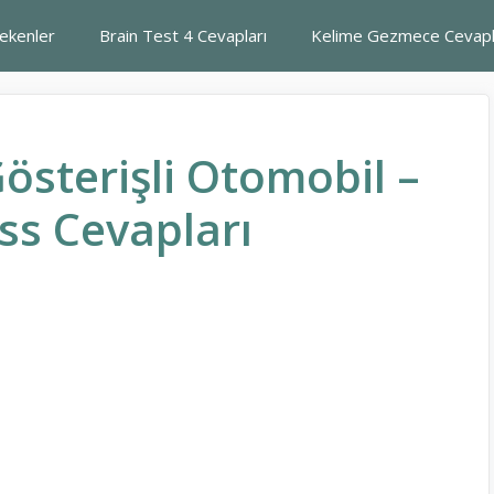
rekenler
Brain Test 4 Cevapları
Kelime Gezmece Cevapl
österişli Otomobil –
ss Cevapları