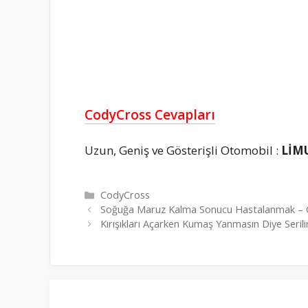
CodyCross Cevapları
Uzun, Geniş ve Gösterişli Otomobil :
LİM
Kategoriler
CodyCross
Soğuğa Maruz Kalma Sonucu Hastalanmak – C
Kırışıkları Açarken Kumaş Yanmasın Diye Seril