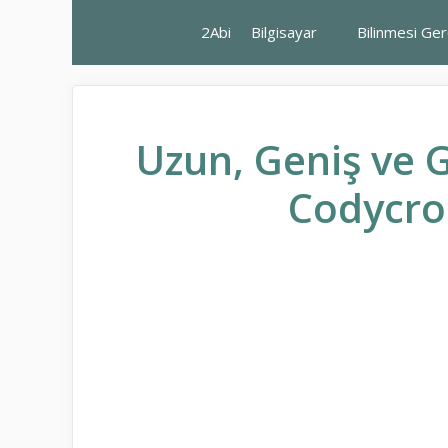
İçeriğe
2Abi
Bilgisayar
Bilinmesi Ge
atla
Uzun, Geniş ve G
Codycro