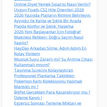
Online Diyet Yemek Siparişi Nasıl Verilir?
Uygun Fiyatlı CS2 Hile Önerileri 2026
2026 Yazında Plajların Ritmini Belirleyin:
Ayyıldız ile Kalite ve Şıklık Bir Arada
Plajda Konfor ve Şıklık: Haşema
2026 Yeni Başlayanlar İçin Fotoğraf
Makinesi Rehberi: Doğru Seçim Nasıl
Yapılır?
HayDay Arkadaş Silme: Adım Adım En
Kolay Yöntem
Musluk Suyu Zararlı mı? Su Arıtma Cihazı
Kullanmalı mıyım?
Taşınma Sürecini Kolaylaştıran
Profesyonel Planlama Taktikleri
Pokemon Kartı Koleksiyonu Yapmak
Mantıklı mı ?
BitPet Gerçekten Para Kazandırıyor mu ?
Ödeme Kanıtı !
Egzersiz Sonrası Terleme Miktarı ve