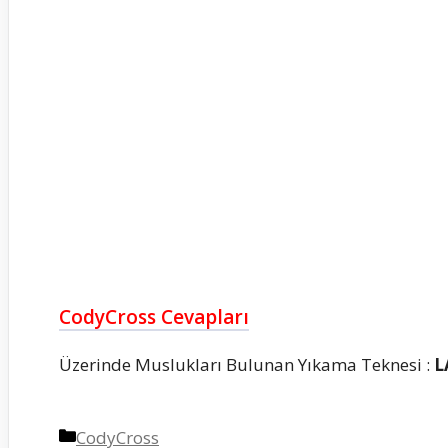
CodyCross Cevapları
Üzerinde Muslukları Bulunan Yıkama Teknesi :
L
Kategoriler
CodyCross