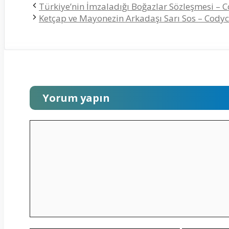
Türkiye’nin İmzaladığı Boğazlar Sözleşmesi – 
Ketçap ve Mayonezin Arkadaşı Sarı Sos – Codyc
Yorum yapın
Yorum