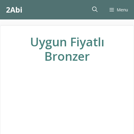
İçeriğe
2Abi
Menu
atla
Uygun Fiyatlı
Bronzer