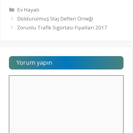
Kategoriler
Ev Hayatı
Doldurulmuş Staj Defteri Örneği
Zorunlu Trafik Sigortası Fiyatları 2017
Yorum yapın
Yorum