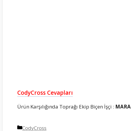
CodyCross Cevapları
Ürün Karşılığında Toprağı Ekip Biçen İşçi :
MARA
Kategoriler
CodyCross