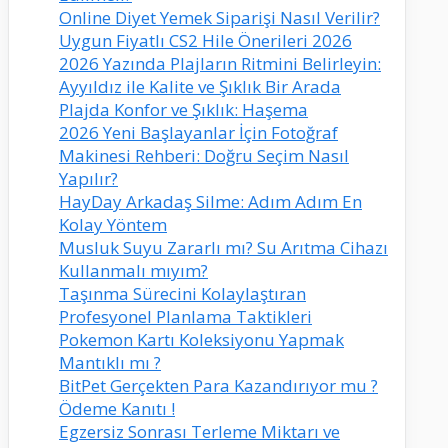
Online Diyet Yemek Siparişi Nasıl Verilir?
Uygun Fiyatlı CS2 Hile Önerileri 2026
2026 Yazında Plajların Ritmini Belirleyin:
Ayyıldız ile Kalite ve Şıklık Bir Arada
Plajda Konfor ve Şıklık: Haşema
2026 Yeni Başlayanlar İçin Fotoğraf
Makinesi Rehberi: Doğru Seçim Nasıl
Yapılır?
HayDay Arkadaş Silme: Adım Adım En
Kolay Yöntem
Musluk Suyu Zararlı mı? Su Arıtma Cihazı
Kullanmalı mıyım?
Taşınma Sürecini Kolaylaştıran
Profesyonel Planlama Taktikleri
Pokemon Kartı Koleksiyonu Yapmak
Mantıklı mı ?
BitPet Gerçekten Para Kazandırıyor mu ?
Ödeme Kanıtı !
Egzersiz Sonrası Terleme Miktarı ve