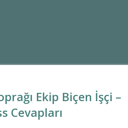
prağı Ekip Biçen İşçi –
s Cevapları