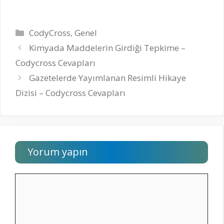
Kategoriler
CodyCross
,
Genel
Kimyada Maddelerin Girdiği Tepkime –
Codycross Cevapları
Gazetelerde Yayımlanan Resimli Hikaye
Dizisi – Codycross Cevapları
Yorum yapın
Yorum