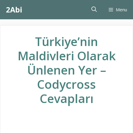
İçeriğe
2Abi
Menu
atla
Türkiye’nin
Maldivleri Olarak
Ünlenen Yer –
Codycross
Cevapları