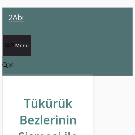
İçeriğe
2Abi
atla
Menu
Tükürük
Bezlerinin