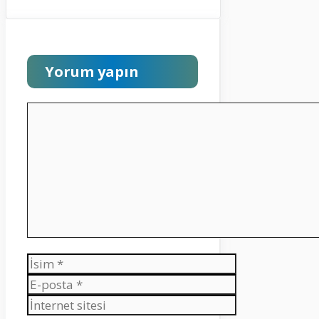
Yorum yapın
Yorum
İsim
E-
posta
İnternet
sitesi