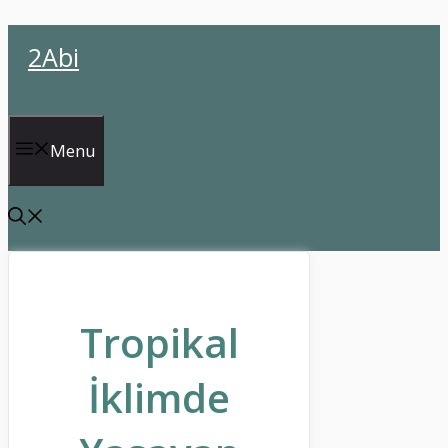
İçeriğe
2Abi
atla
Menu
Tropikal
İklimde