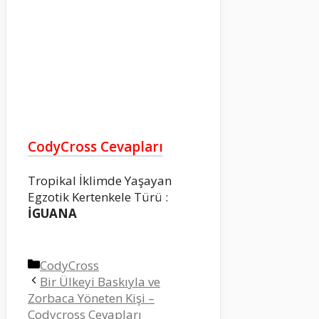
CodyCross Cevapları
Tropikal İklimde Yaşayan
Egzotik Kertenkele Türü :
İGUANA
Kategoriler
CodyCross
Bir Ülkeyi Baskıyla ve
Zorbaca Yöneten Kişi –
Codycross Cevapları