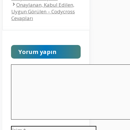
Onaylanan, Kabul Edilen,
Uygun Görülen – Codycross
Cevapları
Yorum yapın
Yorum
İsim