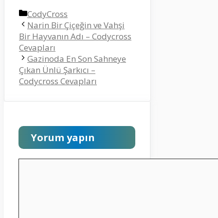
Kategoriler
CodyCross
Narin Bir Çiçeğin ve Vahşi
Bir Hayvanın Adı – Codycross
Cevapları
Gazinoda En Son Sahneye
Çıkan Ünlü Şarkıcı –
Codycross Cevapları
Yorum yapın
Yorum