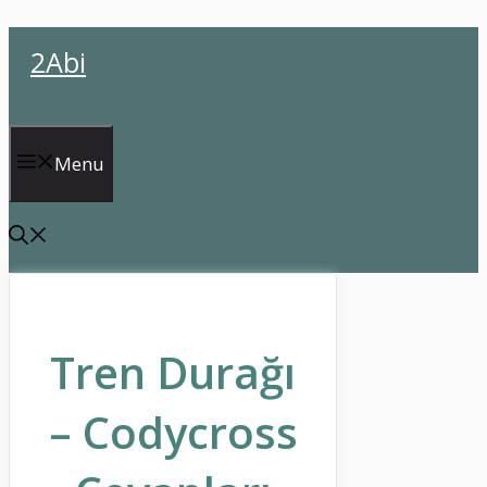
İçeriğe
2Abi
atla
Menu
Tren Durağı
– Codycross