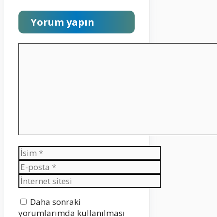
Yorum yapın
Yorum
İsim
E-
posta
İnternet
sitesi
Daha sonraki
yorumlarımda kullanılması