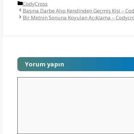
Kategoriler
CodyCross
Başına Darbe Alıp Kendinden Geçmiş Kişi – Cod
Bir Metnin Sonuna Koyulan Açıklama – Codycro
Yorum yapın
Yorum