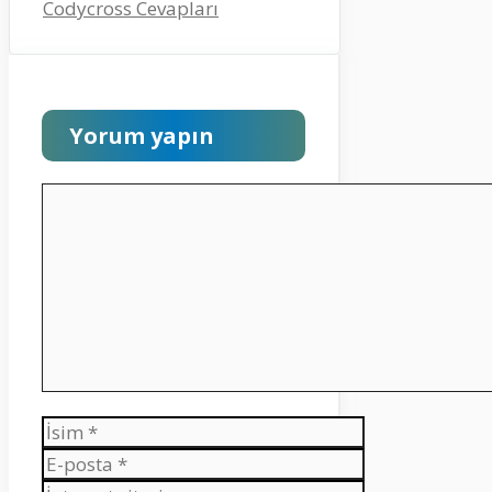
Codycross Cevapları
Yorum yapın
Yorum
İsim
E-
posta
İnternet