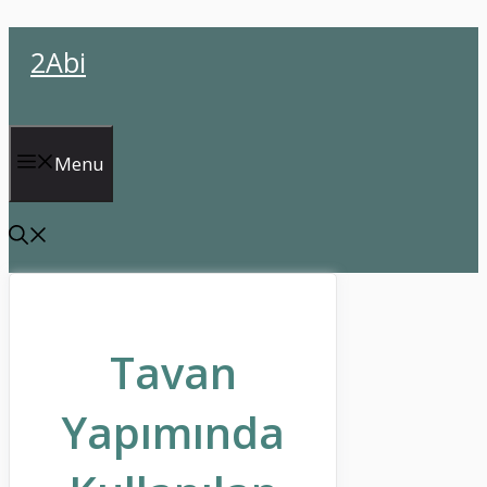
İçeriğe
2Abi
atla
Menu
Tavan
Yapımında