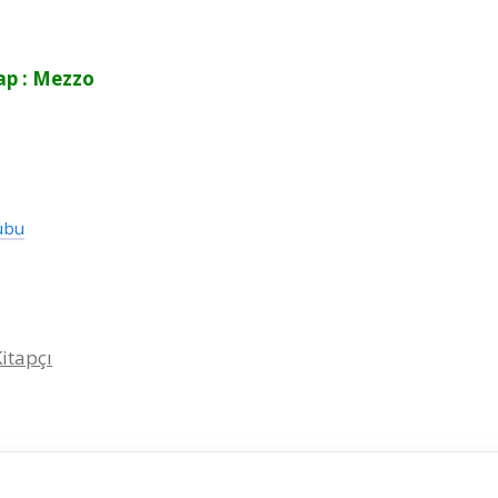
ap : Mezzo
ubu
Kitapçı