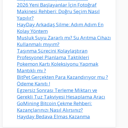
2026 Yeni Başlayanlar İçin Fotoğraf
Makinesi Rehberi: Doğru Seçim Nasıl
Yapılır?
HayDay Arkadaş Silme: Adım Adım En
Kolay Yöntem
Musluk Suyu Zararlı mı? Su Arıtma Cihazı
Kullanmalı mıyım?
Taşınma Sürecini Kolaylaştıran
Profesyonel Planlama Taktikleri
Pokemon Kartı Koleksiyonu Yapmak
Mantıklı mı ?
BitPet Gerçekten Para Kazandırıyor mu ?
Ödeme Kanıtı !
Egzersiz Sonrası Terleme Miktarı ve
Gerekli Tuz Takviyesi Hesaplama Aracı
GoMining Bitcoin Çekme Rehberi:
Kazançlarınızı Nasıl Alırsınız?
Hayday Bedava Elmas Kazanma