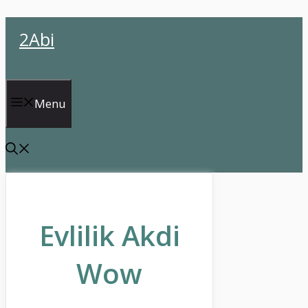
İçeriğe
2Abi
atla
Menu
Evlilik Akdi
Wow