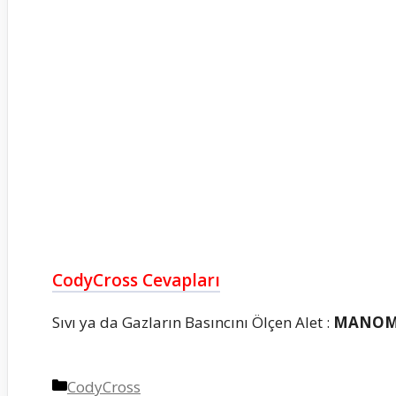
CodyCross Cevapları
Sıvı ya da Gazların Basıncını Ölçen Alet :
MANOM
Kategoriler
CodyCross