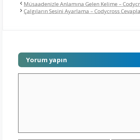
Müsaadenizle Anlamına Gelen Kelime – Codycr
Çalgıların Sesini Ayarlama – Codycross Cevapla
Yorum yapın
Yorum