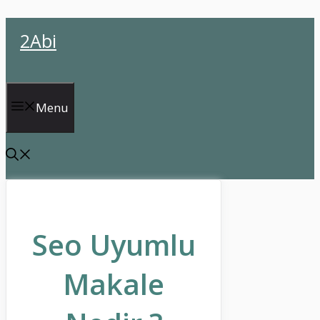
İçeriğe
2Abi
atla
Menu
Seo Uyumlu
Makale