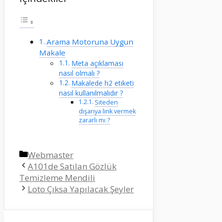
Arama Motoruna Uygun
Makale
Meta açıklaması
nasıl olmalı ?
Makalede h2 etiketi
nasıl kullanılmalıdır ?
Siteden
dışarıya link vermek
zararlı mı ?
Kategoriler
Webmaster
A101de Satılan Gözlük
Temizleme Mendili
Loto Çıksa Yapılacak Şeyler