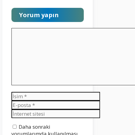
Yorum yapın
Yorum
İsim
E-
posta
İnternet
sitesi
Daha sonraki
yorumlarımda kullanılması