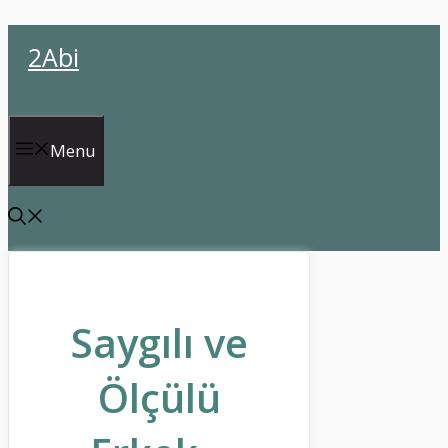
İçeriğe
2Abi
atla
Menu
Saygılı ve
Ölçülü