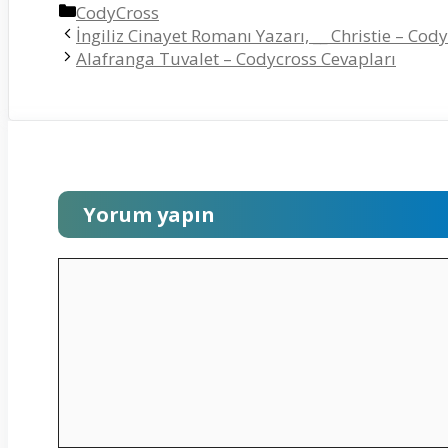
Kategoriler
CodyCross
İngiliz Cinayet Romanı Yazarı, __ Christie – Cod
Alafranga Tuvalet – Codycross Cevapları
Yorum yapın
Yorum