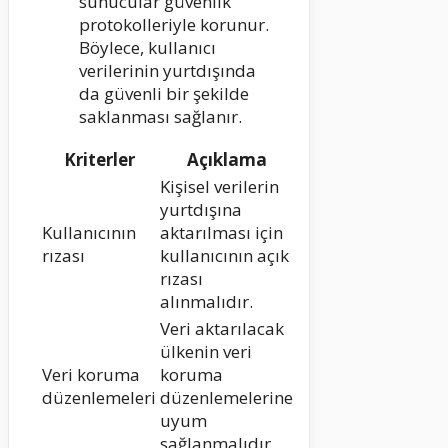
sunucular güvenlik
protokolleriyle korunur.
Böylece, kullanıcı
verilerinin yurtdışında
da güvenli bir şekilde
saklanması sağlanır.
Kriterler
Açıklama
Kişisel verilerin
yurtdışına
Kullanıcının
aktarılması için
rızası
kullanıcının açık
rızası
alınmalıdır.
Veri aktarılacak
ülkenin veri
Veri koruma
koruma
düzenlemeleri
düzenlemelerine
uyum
sağlanmalıdır.