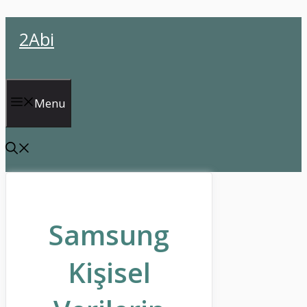
İçeriğe
2Abi
atla
Menu
Samsung
Kişisel