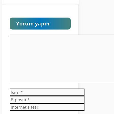
Yorum yapın
Yorum
İsim
E-
posta
İnternet
sitesi