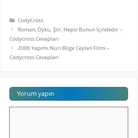
Kategoriler
CodyCross
Roman, Öykü, Şiir, Hepsi Bunun İçindedir –
Codycross Cevapları
2006 Yapımı Nuri Bilge Ceylan Filmi –
Codycross Cevapları
Yorum yapın
Yorum