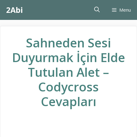
İçeriğe
2Abi
Menu
atla
Sahneden Sesi
Duyurmak İçin Elde
Tutulan Alet –
Codycross
Cevapları