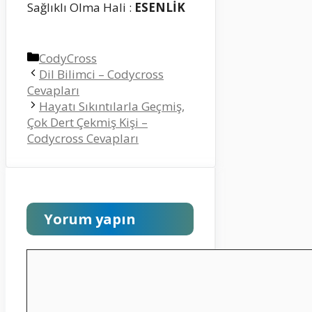
Sağlıklı Olma Hali :
ESENLİK
Kategoriler
CodyCross
Dil Bilimci – Codycross
Cevapları
Hayatı Sıkıntılarla Geçmiş,
Çok Dert Çekmiş Kişi –
Codycross Cevapları
Yorum yapın
Yorum