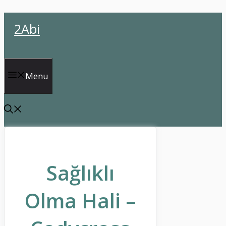
İçeriğe
2Abi
atla
Menu
Sağlıklı
Olma Hali –